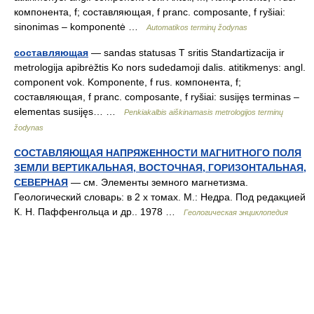
компонента, f; составляющая, f pranc. composante, f ryšiai:
sinonimas – komponentė …
Automatikos terminų žodynas
составляющая
— sandas statusas T sritis Standartizacija ir
metrologija apibrėžtis Ko nors sudedamoji dalis. atitikmenys: angl.
component vok. Komponente, f rus. компонента, f;
составляющая, f pranc. composante, f ryšiai: susijęs terminas –
elementas susijęs… …
Penkiakalbis aiškinamasis metrologijos terminų
žodynas
СОСТАВЛЯЮЩАЯ НАПРЯЖЕННОСТИ МАГНИТНОГО ПОЛЯ
ЗЕМЛИ ВЕРТИКАЛЬНАЯ, ВОСТОЧНАЯ, ГОРИЗОНТАЛЬНАЯ,
СЕВЕРНАЯ
— см. Элементы земного магнетизма.
Геологический словарь: в 2 х томах. М.: Недра. Под редакцией
К. Н. Паффенгольца и др.. 1978 …
Геологическая энциклопедия