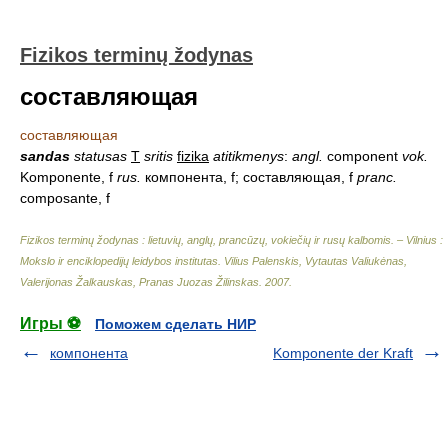
Fizikos terminų žodynas
составляющая
составляющая
sandas
statusas
T
sritis
fizika
atitikmenys
:
angl.
component
vok.
Komponente, f
rus.
компонента, f; составляющая, f
pranc.
composante, f
Fizikos terminų žodynas : lietuvių, anglų, prancūzų, vokiečių ir rusų kalbomis. – Vilnius :
Mokslo ir enciklopedijų leidybos institutas
.
Vilius Palenskis, Vytautas Valiukėnas,
Valerijonas Žalkauskas, Pranas Juozas Žilinskas
.
2007
.
Игры ⚽
Поможем сделать НИР
компонента
Komponente der Kraft